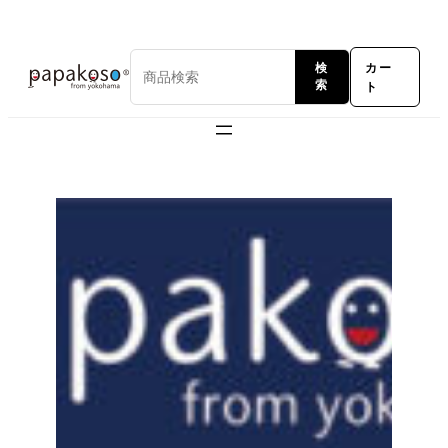
内
容
カー
検
を
ト
索
ス
キ
ッ
プ