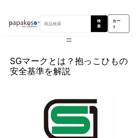
内
容
カー
検
を
ト
索
ス
キ
ッ
プ
SGマークとは？抱っこひもの
安全基準を解説