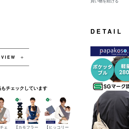
買い物を続ける
DETAIL
EVIEW
品もチェックしています
チェ
【カモフラー
【ヒッコリー