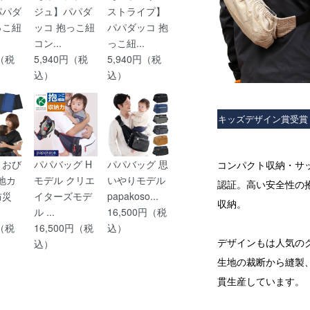
パパダ
ジュ】パパダ
ストライプ】
っこ紐
ッコ 抱っこ紐
パパダッコ 抱
コン...
っこ紐...
円（税
5,940円（税
5,940円（税
込）
込）
キッズデザイン賞受賞
まおび
パパバッグ H
パパバッグ 思
コンパクト収納・サ
無地カ
モデル クリエ
いやりモデル
認証。高い安全性の
防災
イターズモデ
papakoso...
収納。
ル ...
16,500円（税
円（税
16,500円（税
込）
デザインもは人気の
込）
生地の裁断から縫製
貫生産しています。