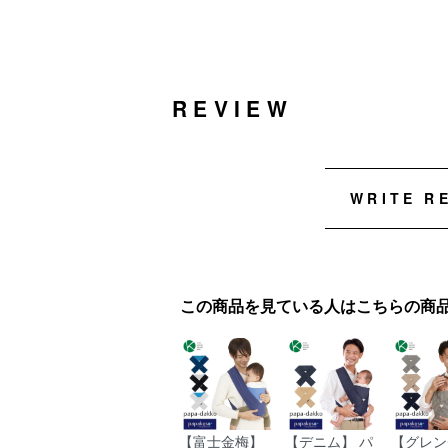
REVIEW
WRITE R
この商品を見ている人はこちらの商
【富士金梅】
【デニム】 パ
【グレン