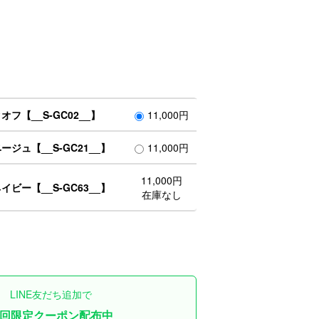
フ【__S-GC02__】
11,000円
ジュ【__S-GC21__】
11,000円
11,000円
ビー【__S-GC63__】
在庫なし
LINE友だち追加で
回限定クーポン配布中