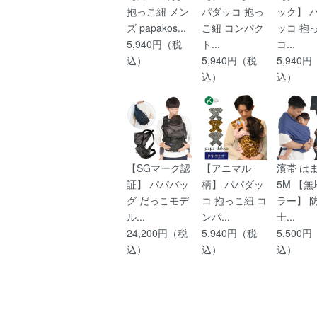
抱っこ紐 メン
パダッコ 抱っ
ック】 
ズ papakos...
こ紐 コンパク
ッコ 抱
5,940円（税
ト...
コ...
込）
5,940円（税
5,940
込）
込）
【SGマーク認
【アニマル
濱帯 は
証】 パパバッ
柄】 パパダッ
5M 【
グ だっこモデ
コ 抱っこ紐 コ
ラー】 
ル...
ンパ...
士...
24,200円（税
5,940円（税
5,500
込）
込）
込）