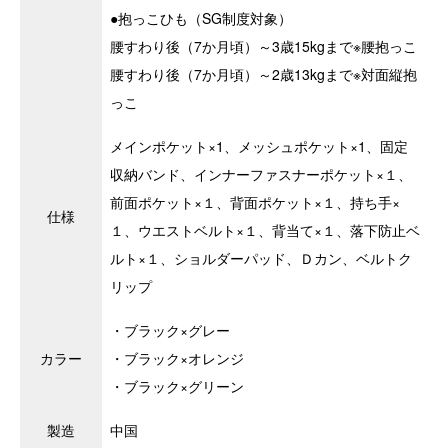
●抱っこひも（SG制度対象）
腰すわり後（7か月頃）～3歳15kgまで※腰抱っこ
腰すわり後（7か月頃）～2歳13kgまで※対面縦抱
っこ
メインポケット×1、メッシュポケット×1、固定
収納バンド、インナーファスナーポケット×１、
前面ポケット×１、背面ポケット×１、持ち手×
仕様
１、ウエストベルト×１、背当て×１、落下防止ベ
ルト×１、ショルダーパッド、Ｄカン、ベルトク
リップ
・ブラック×グレー
カラー
・ブラック×オレンジ
・ブラック×グリーン
製造
中国