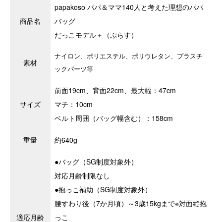
papakoso パパ＆ママ140人と考えた理想のパパ
商品名
バッグ
だっこモデル＋（ぷらす）
ナイロン、ポリエステル、ポリウレタン、プラスチ
素材
ックパーツ等
前面19cm、背面22cm、最大幅：47cm
サイズ
マチ：10cm
ベルト周囲（バッグ幅含む）：158cm
重量
約640g
●バッグ（SG制度対象外）
対応月齢制限なし
●抱っこ補助（SG制度対象外）
腰すわり後（7か月頃）～3歳15kgまで※対面縦抱
適応月齢
っこ