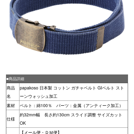
■商品詳細
商品
papakoso 日本製 コットン ガチャベルト GIベルト スト
名
ーンウォッシュ加工
素材
ベルト：綿100％ パーツ：金属（アンティーク加工）
約32mm幅 長さ約130cm スライド調整 サイズカット
仕様
OK
【メール便・ＤＭ便】