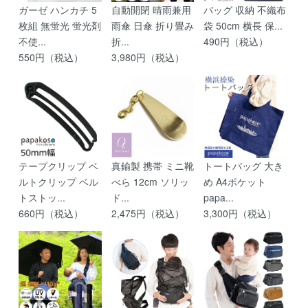
ガーゼ ハンカチ 5
自動開閉 晴雨兼用
バッグ 収納 不織布
枚組 無蛍光 蛍光剤
雨傘 日傘 折り畳み
袋 50cm 横長 保...
不使...
折...
490円（税込）
550円（税込）
3,980円（税込）
テープクリップ ベ
真鍮製 携帯 ミニ靴
トートバッグ 大き
ルトクリップ ベル
べら 12cm ソリッ
め A4ポケット
トストッ...
ド...
papa...
660円（税込）
2,475円（税込）
3,300円（税込）