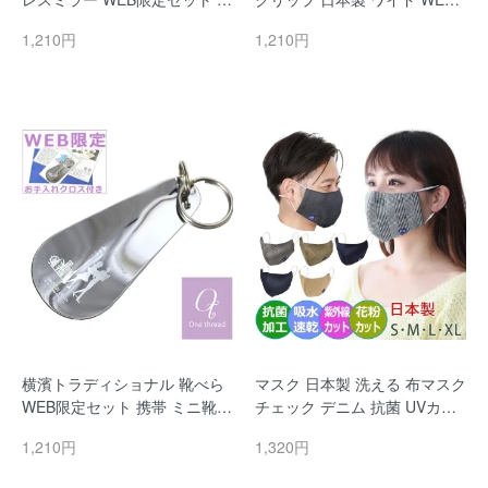
帯用 カードサイズ 割れない鏡
限定セット 財布 札ばさみ ステ
1,210円
1,210円
手鏡 カード型ミラー 日本製 ス
ンレス 横浜 土産 YOKOHAMA
テンレス 横浜 土産 YOKOHAM
みなとみらい 横浜トラディシ
A みなとみらい 横浜トラディ
ョナル
ショナル
横濱トラディショナル 靴べら
マスク 日本製 洗える 布マスク
WEB限定セット 携帯 ミニ靴べ
チェック デニム 抗菌 UVカッ
ら キーホルダー キーリング シ
ト 大人 子供 子ども 男性 メン
1,210円
1,320円
ューホーン 短ベラ くつべら 日
ズ 女性 おしゃれ こども 小さ
本製 ステンレス 横浜 土産 YO
目 大き目 papakoso パパコソ