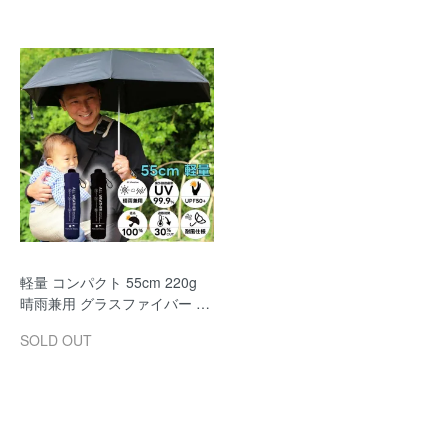
軽量 コンパクト 55cm 220g
晴雨兼用 グラスファイバー 雨
傘 日傘 折り畳み 折り畳み傘
SOLD OUT
遮光100％ 紫外線遮蔽率99.
9％ 遮熱30％カット UVカット
男女兼用 メンズ レディース