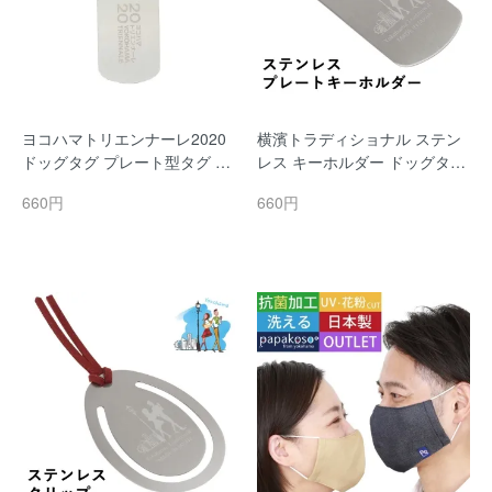
ヨコハマトリエンナーレ2020
横濱トラディショナル ステン
ドッグタグ プレート型タグ 日
レス キーホルダー ドッグタグ
本製 キーホルダー チャーム ス
携帯用 キーリング 割れない 日
660円
660円
テンレス 横浜 土産 YOKOHAM
本製 ステンレス 横浜 土産 YO
A みなとみらい 横浜トラディ
KOHAMA みなとみらい 横浜ト
ショナル
ラディショナル