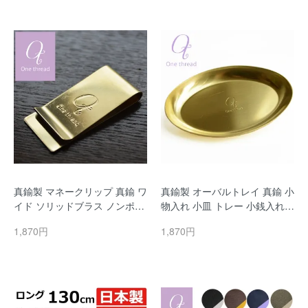
KOHAMA みなとみらい
防臭 花粉 速乾
真鍮製 マネークリップ 真鍮 ワ
真鍮製 オーバルトレイ 真鍮 小
イド ソリッドブラス ノンポリ
物入れ 小皿 トレー 小銭入れ
ッシュ 日本製 金色 無垢 ゴー
釣銭 日本製 ソリッドブラス 金
1,870円
1,870円
ルドカラー Brass One thread
色 無垢 One thread(ワンスレ
(ワンスレッド)
ッド)