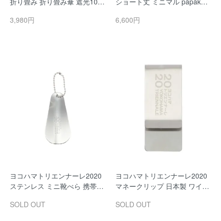
折り畳み 折り畳み傘 遮光10
ショート丈 ミニマル papakos
0％ 紫外線遮蔽率99.9％ 遮熱3
o（パパコソ） パパ専用エプロ
3,980円
6,600円
0％カット UVカット 耐風 58c
ン 男のエプロン ベスト ミニマ
m 男女兼用 メンズ レディース
リスト モノカムキッチン＆ブ
大きめ おしゃれ アウトドア
ックス monocome
ヨコハマトリエンナーレ2020
ヨコハマトリエンナーレ2020
ステンレス ミニ靴べら 携帯用
マネークリップ 日本製 ワイド
日本製 くつべら 横浜 土産 YO
財布 札ばさみ ステンレス 横浜
SOLD OUT
SOLD OUT
KOHAMA みなとみらい 横浜ト
土産 YOKOHAMA みなとみら
ラディショナル
い 横浜トラディショナル