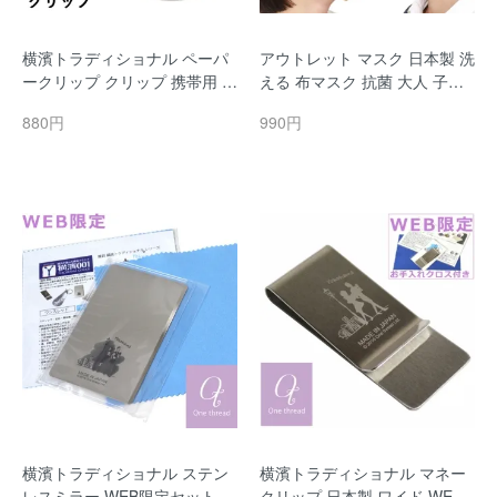
横濱トラディショナル ペーパ
アウトレット マスク 日本製 洗
ークリップ クリップ 携帯用 金
える 布マスク 抗菌 大人 子供
属 しおり 栞 ブックマーク 日
子ども 男性 男性用 女性 女性
880円
990円
本製 ステンレス 横浜 土産 YO
用 おしゃれ 子供用 小さ目 大
KOHAMA みなとみらい 横浜ト
き目 papakoso パパコソ UVカ
ラディショナル
ット 花粉 速乾
横濱トラディショナル ステン
横濱トラディショナル マネー
レスミラー WEB限定セット 携
クリップ 日本製 ワイド WEB