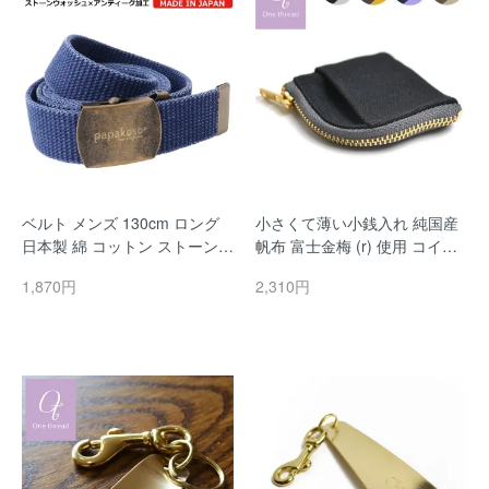
ベルト メンズ 130cm ロング
小さくて薄い小銭入れ 純国産
日本製 綿 コットン ストーンウ
帆布 富士金梅 (r) 使用 コイン
ォッシュ カジュアル ガチャベ
ケース One thread(ワンスレッ
1,870円
2,310円
ルト GIベルト メンズベルト
ド)
穴無し 穴無しベルト ウエスト
調整 メンズ 大きいサイズ