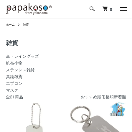
0
ホーム
雑貨
雑貨
カテゴリー一覧
傘・レイングッズ
帆布小物
ステンレス雑貨
真鍮雑貨
エプロン
マスク
全21商品
おすすめ順
価格順
新着順