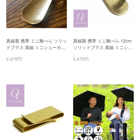
真鍮製 携帯 ミニ靴べら ソリッ
真鍮製 携帯 ミニ靴べら 12cm
ドブラス 真鍮 ミニシューホー
ソリッドブラス 真鍮 ミニシュ
ン キーリング付 キーホルダー
ーホーン ナスカン付 キーホル
2,475円
2,475円
ナスカン One thread(ワンスレ
ダー One thread(ワンスレッ
ッド)
ド)