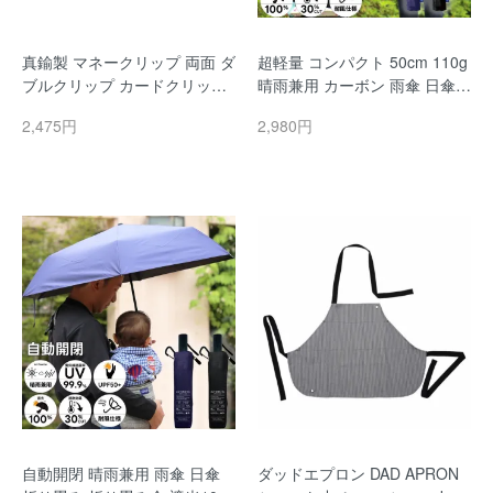
真鍮製 マネークリップ 両面 ダ
超軽量 コンパクト 50cm 110g
ブルクリップ カードクリップ
晴雨兼用 カーボン 雨傘 日傘
真鍮 ワイド ソリッドブラス O
折り畳み 折り畳み傘 遮光10
2,475円
2,980円
ne thread ワンスレッド オリ
0％ 紫外線遮蔽率99.9％ 遮熱3
ジナル 金色 無垢 ゴールドカラ
0％カット UVカット 男女兼用
ー
メンズ レディース おしゃれ
自動開閉 晴雨兼用 雨傘 日傘
ダッドエプロン DAD APRON