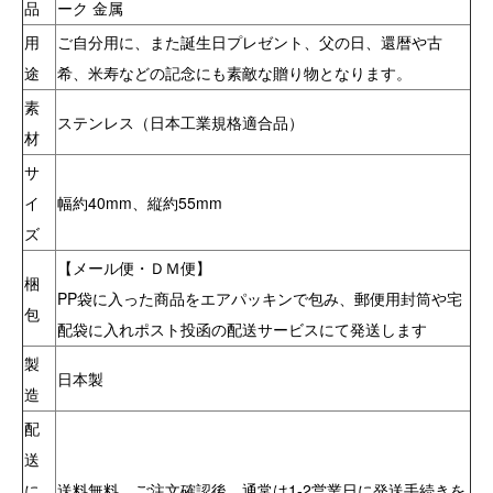
品
ーク 金属
用
ご自分用に、また誕生日プレゼント、父の日、還暦や古
途
希、米寿などの記念にも素敵な贈り物となります。
素
ステンレス（日本工業規格適合品）
材
サ
イ
幅約40mm、縦約55mm
ズ
【メール便・ＤＭ便】
梱
PP袋に入った商品をエアパッキンで包み、郵便用封筒や宅
包
配袋に入れポスト投函の配送サービスにて発送します
製
日本製
造
配
送
に
送料無料。ご注文確認後、通常は1-2営業日に発送手続きを