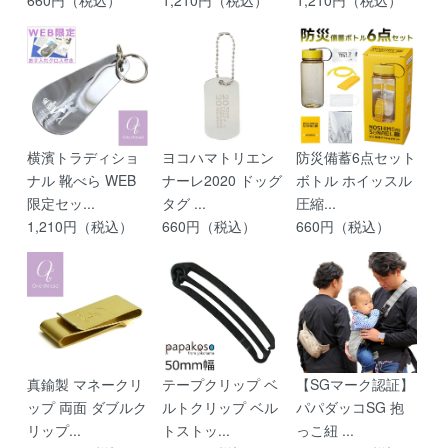
横濱トラディショ
ヨコハマトリエン
防災備蓄6点セット
ナル 靴べら WEB
ナーレ2020 ドッグ
ボトル ホイッスル
限定セッ...
タグ ...
圧縮...
1,210円（税込）
660円（税込）
660円（税込）
真鍮製 マネークリ
テープクリップ ベ
【SGマーク認証】
ップ 両面 ダブルク
ルトクリップ ベル
パパダッコSG 抱
リップ...
トストッ...
っこ紐 ...