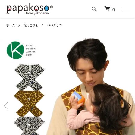
0
ホーム
抱っこひも
パパダッコ