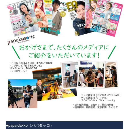
■papa-dakko（パパダッコ）