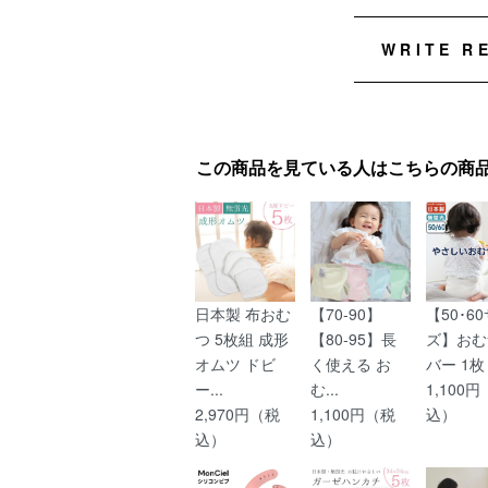
WRITE R
この商品を見ている人はこちらの商
日本製 布おむ
【70-90】
【50･6
つ 5枚組 成形
【80-95】長
ズ】おむ
オムツ ドビ
く使える お
バー 1枚 白
ー...
む...
1,100
2,970円（税
1,100円（税
込）
込）
込）