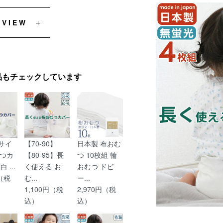
EVIEW
品もチェックしています
0サイ
【70-90】
日本製 布おむ
つカ
【80-95】長
つ 10枚組 輪
 ...
く使える お
おむつ ドビ
円（税
む...
ー...
1,100円（税
2,970円（税
込）
込）