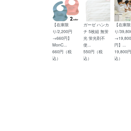
【在庫限
ガーゼ ハンカ
【在庫限
り/2,200円
チ 5枚組 無蛍
り/39,8
→660円】
光 蛍光剤不
→19,80
MonC...
使...
円】...
660円（税
550円（税
19,80
込）
込）
込）