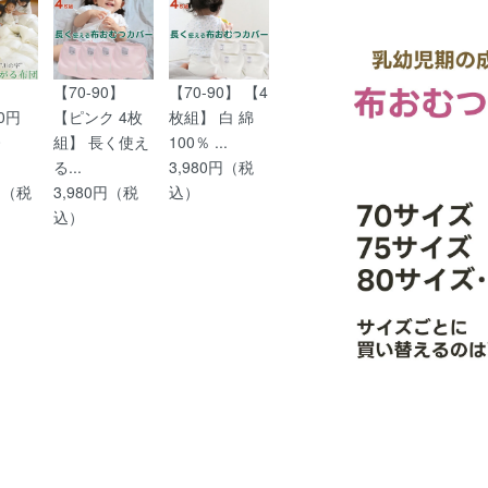
【70-90】
【70-90】 【4
00円
【ピンク 4枚
枚組】 白 綿
0
組】 長く使え
100％ ...
る...
3,980円（税
0円（税
3,980円（税
込）
込）