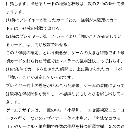
目指します。出せるカードの種類と枚数は、次の２つの条件で決
まります。
(1)前のプレイヤーが出したカードとの「強弱が未確定のカー
ド」は、+1枚の枚数で出せる。
(2)前のプレイヤーが出したカードより「強いことが確定してい
るカード」は、同じ枚数で出せる。
この「強弱の確定」という概念が、ゲームの大きな特徴です！最
初カードを配られた時点ではレスラーの強弱は決まっておらず、
(1)の条件でカードを出された瞬間に、上に乗せられたカードが
「強い」ことが確定していくのです。
プレイヤー同士の思惑が絡み合った結果、ゲームの展開によって
は複雑な強弱関係が発生し、不思議なおもしろさを醸し出してい
きます。
ゲームデザインは、「藪の中」「小早川」「エセ芸術家ニューヨ
ークへ行く」などのデザイナー・佐々木隼と、「卑怯なコウモ
リ」やサークル・倦怠期で多数の作品を持つ新澤大樹、２名の連