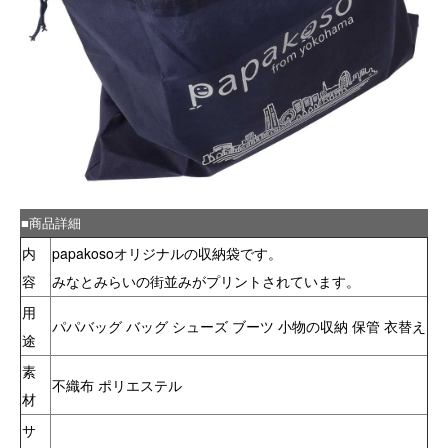
■商品詳細
内
papakosoオリジナルの収納袋です。
容
みなとみらいの街並みがプリントされています。
用
パパバッグ バッグ シューズ ブーツ 小物の収納 保管 衣替え
途
素
不織布 ポリエステル
材
サ