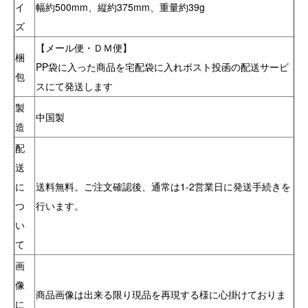
イ
幅約500mm、縦約375mm、重量約39g
ズ
【メール便・ＤＭ便】
梱
PP袋に入った商品を宅配袋に入れポスト投函の配送サービ
包
スにて発送します
製
中国製
造
配
送
に
送料無料。ご注文確認後、通常は1-2営業日に発送手続きを
つ
行います。
い
て
画
像
商品画像は出来る限り現品を再現する様に心掛けておりま
に