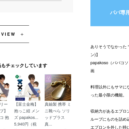
パパ専
EVIEW
ありそうでなかった “
ン)】
papakoso（パパ
品もチェックしています
画
料理以外にもサマに
った最小限の機能。
リー
【富士金梅】
真鍮製 携帯 ミ
プ】
抱っこ紐 メン
ニ靴べら ソリ
収納力があるエプロ
コ 抱
ズ papakos...
ッドブラス
ループにものを詰め
5,940円（税
真...
エプロンを外した時