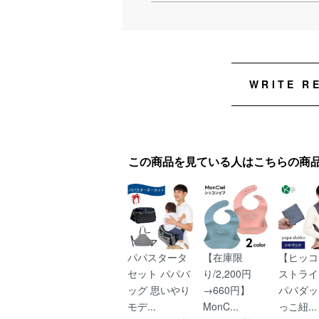
WRITE R
この商品を見ている人はこちらの商
パパスタータ
【在庫限
【ヒッコ
セット パパバ
り/2,200円
ストライ
ッグ 思いやり
→660円】
パパダッ
モデ...
MonC...
っこ紐...