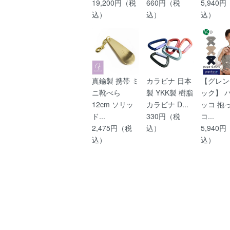
19,200円（税
660円（税
5,940
込）
込）
込）
真鍮製 携帯 ミ
カラビナ 日本
【グレン
ニ靴べら
製 YKK製 樹脂
ック】 
12cm ソリッ
カラビナ D...
ッコ 抱
ド...
330円（税
コ...
2,475円（税
込）
5,940
込）
込）