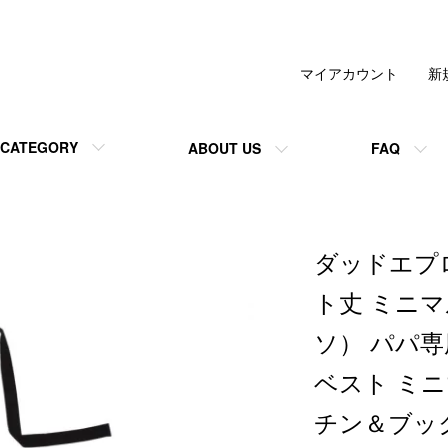
マイアカウント
新
CATEGORY
ABOUT US
FAQ
ダッドエプロ
ト丈 ミニマル
ソ） パパ
ベスト ミ
チン＆ブックス