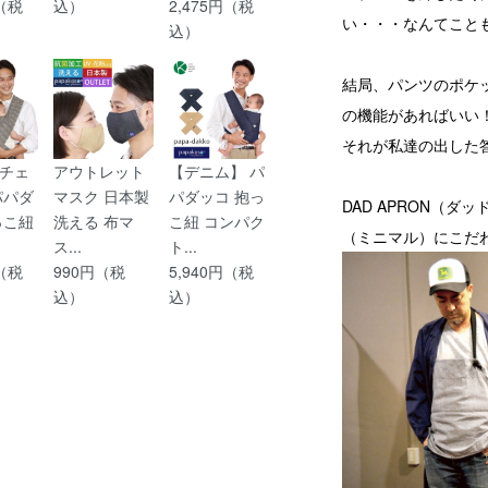
円（税
込）
2,475円（税
い・・・なんてこと
込）
結局、パンツのポケ
の機能があればいい
それが私達の出した
チェ
アウトレット
【デニム】 パ
パパダ
マスク 日本製
パダッコ 抱っ
DAD APRON（
っこ紐
洗える 布マ
こ紐 コンパク
（ミニマル）にこだ
ス...
ト...
円（税
990円（税
5,940円（税
込）
込）