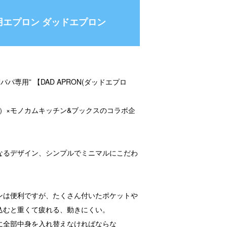
用エプロン ダッドエプロン
パパ専用” 【DAD APRON(ダッドエプロ
コソ）×モノカムキッチン&ブックスのコラボ企
なるデザイン、シンプルでミニマルにこだわ
ンは便利ですが、たくさん付いたポケットや
込むと重くて疲れる、動きにくい。
に全部中身を入れ替えなければならな