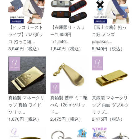
【ヒッコリースト
【在庫限り・カラ
【富士金梅】抱っ
ライプ】パパダッ
ー/1,650円
こ紐 メンズ
コ 抱っこ紐...
→1,540...
papakos...
5,940円（税込）
1,540円（税込）
5,940円（税込）
真鍮製 マネークリ
真鍮製 携帯 ミニ靴
真鍮製 マネークリ
ップ 真鍮 ワイド
べら 12cm ソリッ
ップ 両面 ダブルク
ソリッ...
ド...
リップ...
1,870円（税込）
2,475円（税込）
2,475円（税込）