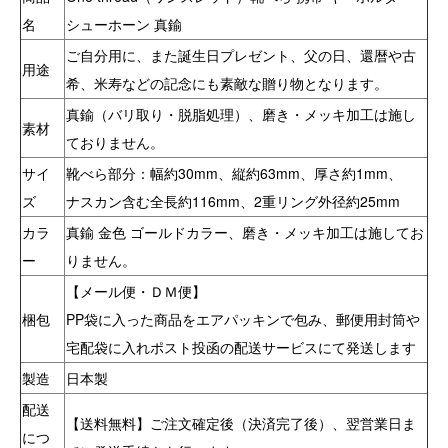
名
シューホーン 真鍮
ご自分用に、また誕生日プレゼント、父の日、還暦や古
用途
希、米寿などの記念にも素敵な贈り物となります。
真鍮（バリ取り・脱脂処理）、磨き・メッキ加工は施し
素材
ておりません。
サイ
靴べら部分：幅約30mm、縦約63mm、厚さ約1mm、
ズ
ナスカン含む全長約116mm、2重リング外径約25mm
カラ
真鍮 金色 ゴールドカラー、磨き・メッキ加工は施してお
ー
りません。
【メール便・ＤＭ便】
梱包
PP袋に入った商品をエアパッキンで包み、郵便用封筒や
宅配袋に入れポスト投函の配送サービスにて発送します
製造
日本製
配送
【送料無料】ご注文確定後（決済完了後）、翌営業日ま
につ