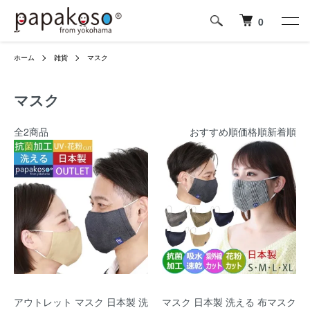
0
ホーム
雑貨
マスク
マスク
全2商品
おすすめ順
価格順
新着順
アウトレット マスク 日本製 洗
マスク 日本製 洗える 布マスク