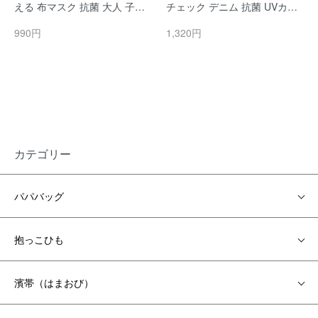
える 布マスク 抗菌 大人 子供
チェック デニム 抗菌 UVカッ
子ども 男性 男性用 女性 女性
ト 大人 子供 子ども 男性 メン
990円
1,320円
用 おしゃれ 子供用 小さ目 大
ズ 女性 おしゃれ こども 小さ
き目 papakoso パパコソ UVカ
目 大き目 papakoso パパコソ
ット 花粉 速乾
防臭 花粉 速乾
カテゴリー
パパバッグ
抱っこひも
濱帯（はまおび）