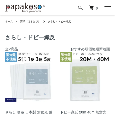
0
ホーム
濱帯（はまおび）
さらし・ドビー織反
さらし・ドビー織反
全2商品
おすすめ順
価格順
新着順
さらし 晒布 日本製 無蛍光 蛍
ドビー織反 20m 40m 無蛍光