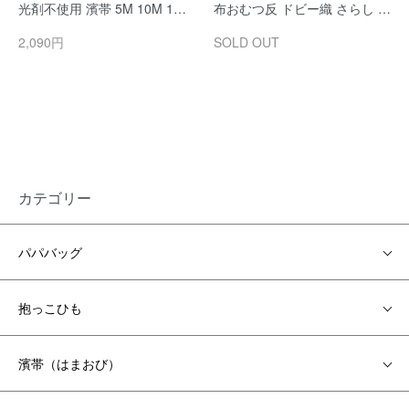
光剤不使用 濱帯 5M 10M 1反
布おむつ反 ドビー織 さらし 濱
3反 5反 綿 晒し木綿 腹帯 生地
帯 papakoso指定 晒し木綿 晒
2,090円
SOLD OUT
刺し子 晒し 料理用 妊婦帯 腹
布 日本製 腹帯 抱っこ おんぶ
巻き 抱っこ おんぶ おむつ ふ
布おむつ ふきん 手ぬぐい マス
きん 手ぬぐい 20番手
ク
カテゴリー
パパバッグ
抱っこひも
濱帯（はまおび）