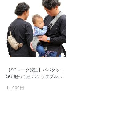
【SGマーク認証】パパダッコ
SG 抱っこ紐 ポケッタブル収
納 男女兼用 フリーサイズ 軽量
11,000円
簡単装着 チェック柄 プレゼン
ト 出産祝い papakoso 父の日
ギフト コンパクト 2本目 抱っ
こひも