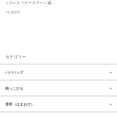
ックレス ベビースプーン 誕生
石 シルバー925 チェーン ペン
13,200円
ダント 日本製 銀製品 ワンスレ
ッド
カテゴリー
パパバッグ
抱っこひも
濱帯（はまおび）