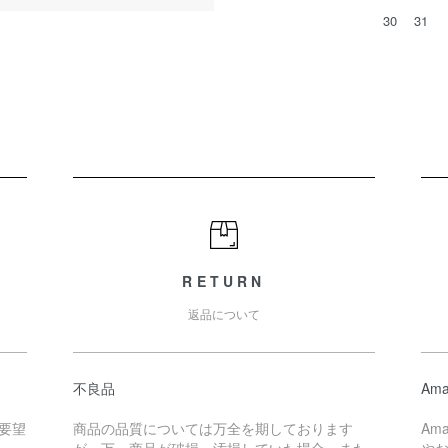
30
31
RETURN
返品について
不良品
Ama
要望
商品の品質については万全を期しております
Am