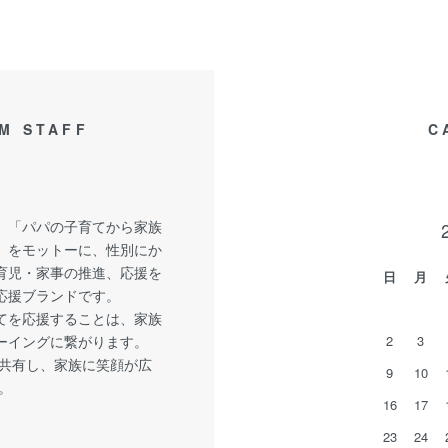
M STAFF
C
、「パパの子育てから家族
」をモットーに、性別にか
育児・家事の推進、応援を
日
月
応援ブランドです。
てを応援することは、家族
ーイングに繋がります。
2
3
共有し、家族に笑顔が広
9
10
。
16
17
23
24