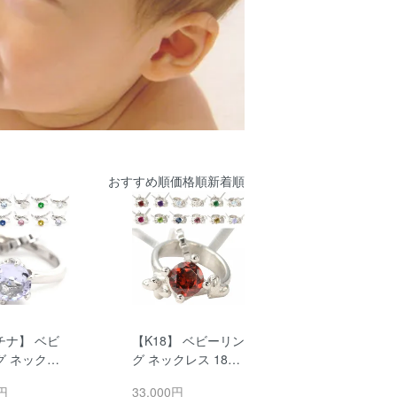
おすすめ順
価格順
新着順
チナ】 ベビ
【K18】 ベビーリン
グ ネックレ
グ ネックレス 18金
石 シルバー
誕生石 ハート クロ
0円
33,000円
付 Pt900
ーバー ミルククラ