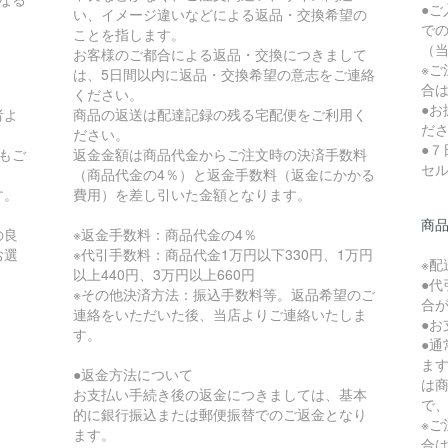
●
い、イメージ違いなどによる返品・交換希望の
で
ことを指します。
（当
お客様のご都合による返品・交換につきまして
※
は、5日間以内に返品・交換希望の意志をご連絡
合
ください。
●
者よ
商品の返送は配達記録の残る宅配便をご利用く
だ
ださい。
●
もご
返金金額は商品代金からご注文時の決済手数料
セ
（商品代金の4％）と返金手数料（返金にかかる
す。
費用）を差し引いた金額となります。
商
の良
※返金手数料：商品代金の4％
お選
※代引手数料：商品代金1万円以下330円、1万円
※
以上440円、3万円以上660円
●
※その他決済方法：振込手数料等。返品希望のご
合
連絡をいただいた後、当店よりご連絡いたしま
●
す。
●
ま
●返金方法について
は
お支払い手続き後の返金につきましては、基本
で
的に銀行振込または郵便振替でのご返金となり
※
ます。
合