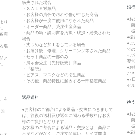
紛失された場合
銀行
・ＳＡＬＥ対象品
・お客様の責任で汚れや傷が生じた商品
●
・お客様が一度ご使用になられた商品
より
商
・オーダー商品、受注生産商品
す。
振
・商品の箱・説明書を汚損・破損・紛失された
各商
●
場合
●
・丈つめなど加工をしている場合
る場
で
・お届け後、修理、クリーニング等された商品
※
・セット商品の一部のみ
間と
翌
・展示会受注（先行販売）商品
す。
●
・『福袋』
だ
・ピアス、マスクなどの衛生商品
●
・その他、商品特性に起因する一部指定商品
セ
返品送料
」を
ゆ
●お客様のご都合による返品・交換につきまして
と別
●
は、往復の送料及び返金に関わる手数料はお客
商
様のご負担となります。
振
お客様のご都合による返品・交換とは、商品に
●
不良などがなく、ご注文間違い、サイズ間違
なる