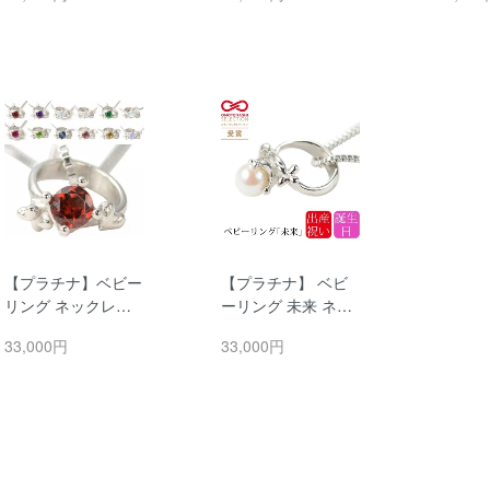
チェーン ペンダン
ト 記念 出産祝い 女
ペンダン
ト 日本製 銀製品 ワ
の子 誕生日プレゼ
産祝い 
ンスレッド
ント ギフト ワンス
日プレ
レッド お祝い 還暦
ト ワン
古希 米寿
ビーリン
希 米寿
【プラチナ】ベビー
【プラチナ】 ベビ
リング ネックレス
ーリング 未来 ネッ
Pt900 誕生石 ハー
クレス Pt900 ベビ
33,000円
33,000円
ト クローバー シル
ーパール ハート ク
バーチェーン付 レ
ローバー シルバー
ディース ペンダン
チェーン付 レディ
ト 記念 出産祝い 女
ース ペンダント 記
の子 誕生日プレゼ
念 出産祝い 女の子
ント ギフト ジュエ
誕生日プレゼント
リー ワンスレッド
ギフト ジュエリー