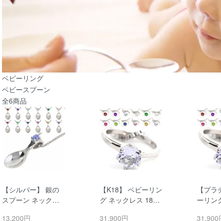
カテゴリー一覧
ベビーリング
ベビースプーン
全6商品
【シルバー】 銀の
【K18】 ベビーリン
【プラ
スプーン ネックレ
グ ネックレス 18金
ーリン
ス ベビースプーン
誕生石 シルバーチ
ス 誕生
13,200円
31,900円
31,90
誕生石 シルバー925
ェーン付 ペンダン
チェーン