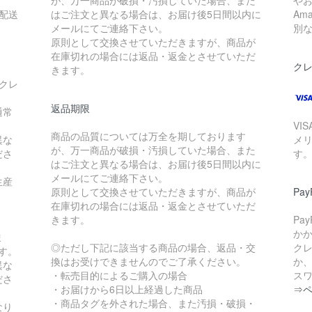
が、万一商品が破損・汚損していた場合、また
や
配送
はご注文と異なる場合は、お届け後5日間以内に
Am
メールにてご連絡下さい。
別
原則として交換させていただきますが、商品が
在庫切れの場合には返品・返金とさせていただ
ク
きます。
クレ
返品期限
通常
VI
商品の品質については万全を期しております
異な
メ
が、万一商品が破損・汚損していた場合、また
ださ
す
はご注文と異なる場合は、お届け後5日間以内に
メールにてご連絡下さい。
生産
原則として交換させていただきますが、商品が
Pa
在庫切れの場合には返品・返金とさせていただ
きます。
Pa
か
ま
◎ただし下記に該当する商品の場合、返品・交
ク
す。
換はお受けできませんのでご了承ください。
か
異な
・転売目的によるご購入の場合
ス
ださ
・お届けから6日以上経過した商品
⇒
・商品タグを外された場合、また汚損・破損・
なり