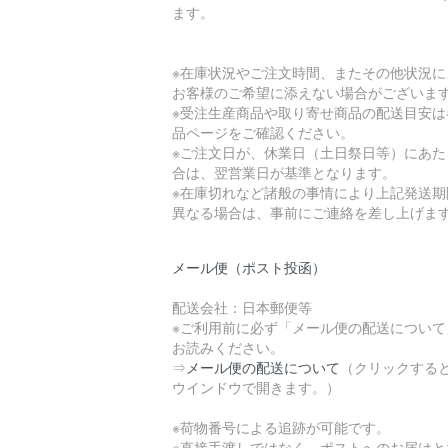
ます。
※在庫状況やご注文時間、またその他状況に
お客様のご希望に添えない場合がございま
※受注生産商品や取り寄せ商品の配送目安は
品ページをご確認ください。
※ご注文日が、休業日（土日祭日等）にあた
合は、翌営業日が基準となります。
※在庫切れなど諸般の事情により上記発送期
異なる場合は、事前にご連絡を差し上げま
メール便（ポスト投函）
配送会社：日本郵便等
※ご利用前に必ず「メール便の配送について
お読みください。
⇒
メール便の配送について
（クリックする
ウインドウで開きます。）
※荷物番号による追跡が可能です。
※直接手渡しではなく、ポストへのお届けと