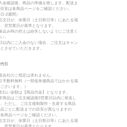
ご入金確認後、商品の準備を致します。配送ま
の目安は各商品ページをご確認ください。
日-2週間）
ご注文日が、休業日（土日祭日等）にあたる場
は、翌営業日が基準となります。
お振込み時の控えは紛失しないようにご注意く
さい。
７日以内にご入金のない場合、ご注文はキャン
ルとさせていただきます。
品代引
配送会社のご指定は承れません。
代引手数料無料（一部低単価商品ではかかる場
がございます。）
お支払い金額は【商品代金】となります。
通常商品はご注文確認後3営業日以内に発送し
す。ただし、ご注文後制製作・生産する商品
商品ごとに配送までの目安が異なりますの
、各商品ページをご確認ください。
ご注文日が、休業日（土日祭日等）にあたる場
は、翌営業日が基準となります。